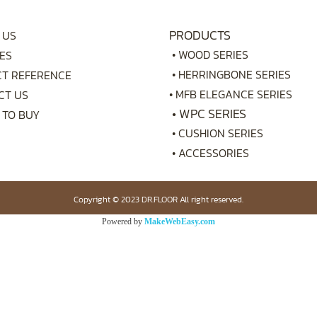
PRODUCTS
 US
•
WOOD SERIES
ES
•
HERRINGBONE SERIES
CT REFERENCE
•
MFB ELEGANCE SERIES
CT US
•
WPC SERIES
 TO BUY
•
CUSHION SERIES
•
ACCESSORIES
Copyright © 2023 DR.FLOOR All right reserved.
Powered by
MakeWebEasy.com