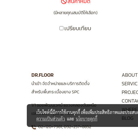
สินค้าหมด
(มีหลายคุณสมบัติให้เลือก)
เปรียบเทียบ
DR.FLOOR
ABOUT
SERVIC
นำเข้า จัดจำหน่ายและบริการติดตั้ง
PROJE
สำหรับพื้นกระเบื้องยาง SPC
CONTA
1/1 ซอยพัฒนเวศม์ แขวงคลองตันเหนือ
WHERE
เว็บไซต์นี้มีการใช้งานคุกกี้ เพื่อเพิ่มประสิทธิภาพและประส
เขตวัฒนา กรุงเทพฯ 10110
BLOG
ความเป็นส่วนตัว
และ
นโยบายคุกกี้
02-120-7981
,
092-257-8852