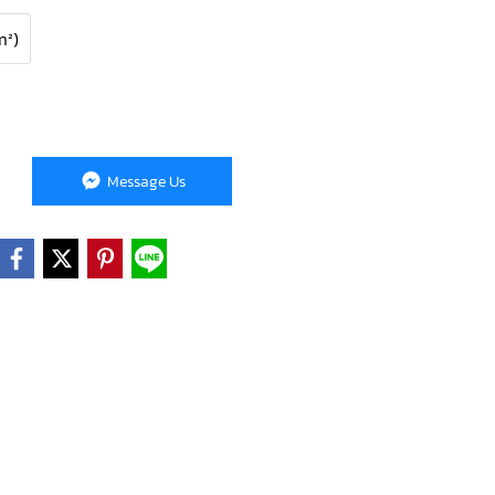
m²)
Message Us