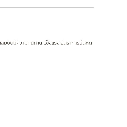
คุณสมบัติมีความทนทาน แข็งแรง อัตราการยืดหด